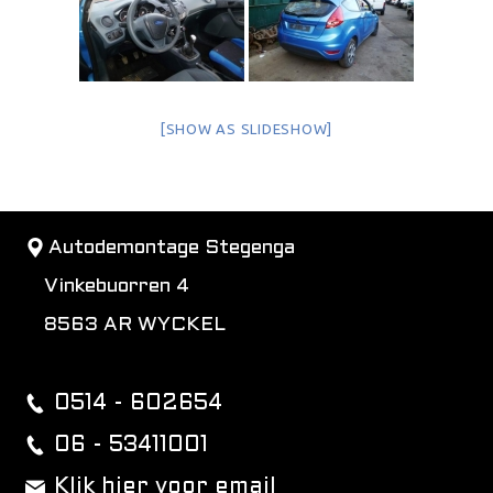
[SHOW AS SLIDESHOW]
Autodemontage Stegenga
Vinkebuorren 4
8563 AR WYCKEL
0514 - 602654
06 - 53411001
Klik hier voor email