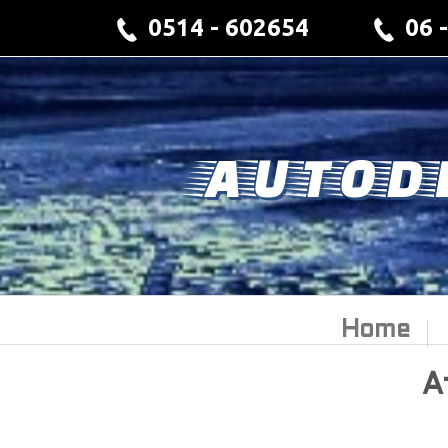
0514 - 602654
06 
AUTOD
Home
A