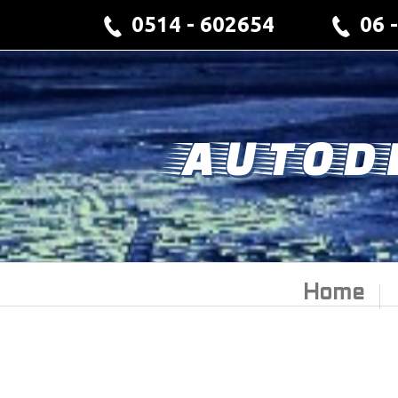
0514 - 602654
06 
AUTOD
Home